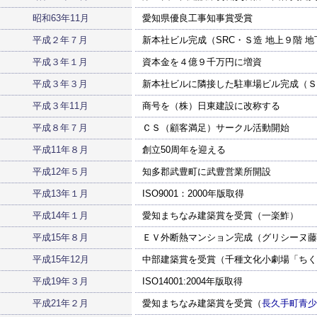
昭和63年11月
愛知県優良工事知事賞受賞
平成２年７月
新本社ビル完成（SRC・Ｓ造 地上９階 
平成３年１月
資本金を４億９千万円に増資
平成３年３月
新本社ビルに隣接した駐車場ビル完成（Ｓ造
平成３年11月
商号を（株）日東建設に改称する
平成８年７月
ＣＳ（顧客満足）サークル活動開始
平成11年８月
創立50周年を迎える
平成12年５月
知多郡武豊町に武豊営業所開設
平成13年１月
ISO9001：2000年版取得
平成14年１月
愛知まちなみ建築賞を受賞（一楽鮓）
平成15年８月
ＥＶ外断熱マンション完成（グリシーヌ藤
平成15年12月
中部建築賞を受賞（千種文化小劇場「ちく
平成19年３月
ISO14001:2004年版取得
平成21年２月
愛知まちなみ建築賞を受賞（
長久手町青少