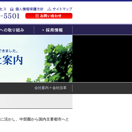
会社案内
> 会社沿革
限に活かし、中部圏から国内主要都市へと