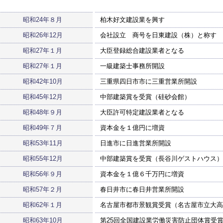
昭和24年８月
柏木好文建設業を興す
昭和26年12月
会社設立 商号を日東建設（株）と称す 資
昭和27年１月
大臣登録総合建設業者となる
昭和27年１月
一級建築士事務所開設
昭和42年10月
三重県四日市市に三重営業所開設
昭和45年12月
中部建築賞を受賞（硅砂会館）
昭和48年９月
大臣許可特定建設業者となる
昭和49年７月
資本金を１億円に増資
昭和53年11月
日進市に日進営業所開設
昭和55年12月
中部建築賞を受賞（長谷川ゲストハウス）
昭和56年９月
資本金を１億６千万円に増資
昭和57年２月
春日井市に春日井営業所開設
昭和62年１月
名古屋市都市景観賞受賞（名古屋市立大高
昭和63年10月
第25回全国建設業労働災害防止団体賞受