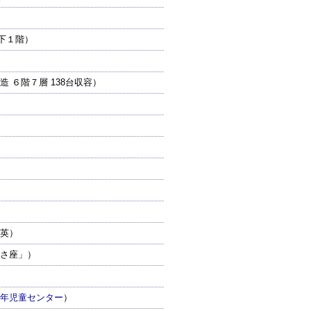
地下１階）
 ６階７層 138台収容）
英）
さ座」）
年児童センター
）