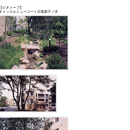
【ビオトープ】
キャッスルニューコート日進梨子ノ木