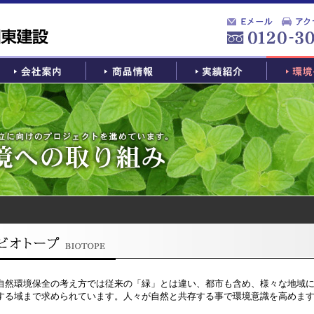
自然環境保全の考え方では従来の「緑」とは違い、都市も含め、様々な地域
する域まで求められています。人々が自然と共存する事で環境意識を高めま