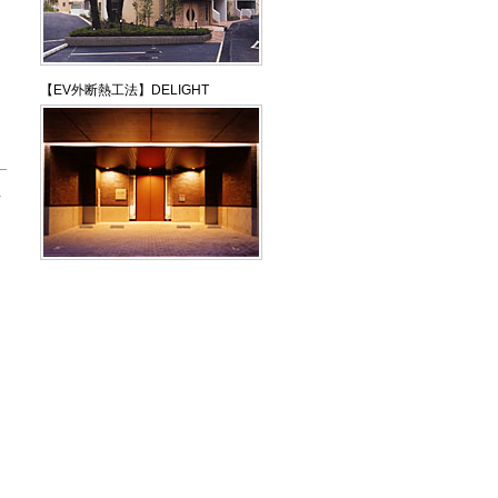
【EV外断熱工法】DELIGHT
温
間
ら
を