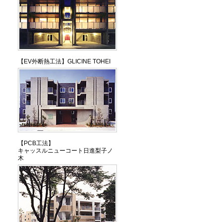
【EV外断熱工法】GLICINE TOHEI
【PCB工法】
キャッスルニューコート日進梨子ノ
木