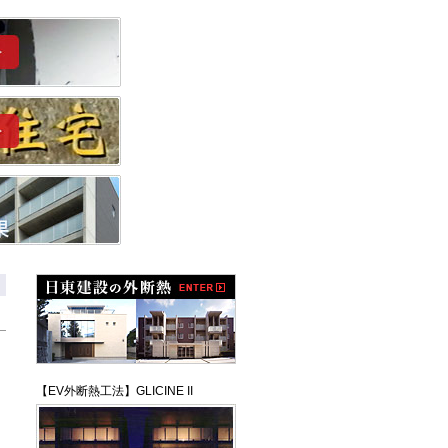
ち
【EV外断熱工法】GLICINE II