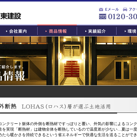
コンクリート躯体の外側を断熱材ですっぽりと覆い、外気の影響によるコンク
性を実現「断熱材」は建物全体を断熱しているので温度差が少ない…夏は一
めたら暖かさを持続できるという省エネルギーで快適な生活を送ることがで