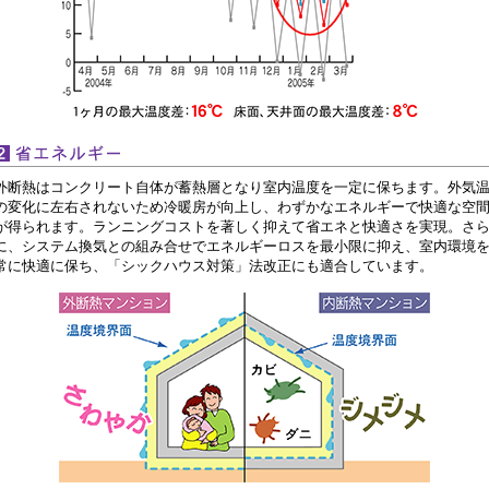
外断熱はコンクリート自体が蓄熱層となり室内温度を一定に保ちます。外気
の変化に左右されないため冷暖房が向上し、わずかなエネルギーで快適な空
が得られます。ランニングコストを著しく抑えて省エネと快適さを実現。さ
に、システム換気との組み合せでエネルギーロスを最小限に抑え、室内環境
常に快適に保ち、「シックハウス対策」法改正にも適合しています。