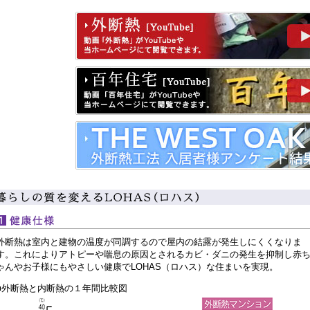
外断熱は室内と建物の温度が同調するので屋内の結露が発生しにくくなりま
す。これによりアトピーや喘息の原因とされるカビ・ダニの発生を抑制し赤
ゃんやお子様にもやさしい健康でLOHAS（ロハス）な住まいを実現。
■外断熱と内断熱の１年間比較図