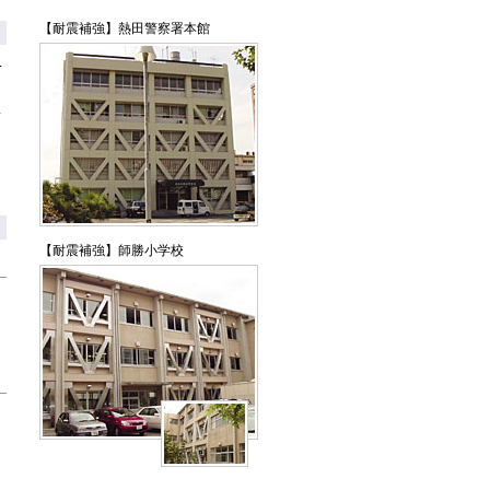
【耐震補強】熱田警察署本館
て
・
準
を
る
、
【耐震補強】師勝小学校