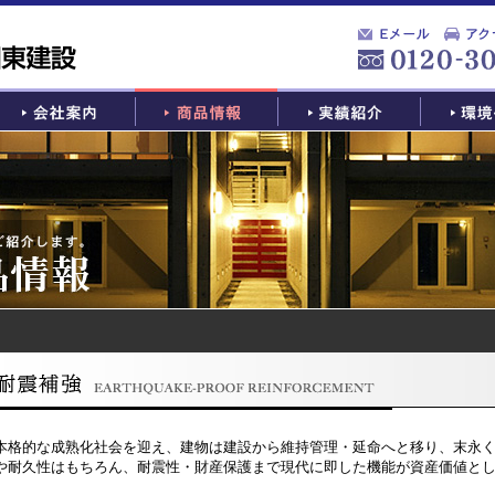
本格的な成熟化社会を迎え、建物は建設から維持管理・延命へと移り、末永
や耐久性はもちろん、耐震性・財産保護まで現代に即した機能が資産価値と