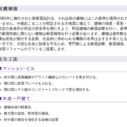
1981年に施行された新耐震設計法。それ以前の建物にはこの基準が適用され
いません。今後起こることが想定される大地震に備えて、建物の強度・変形
安定の各条件が所定の安全率を満たすよう、即設建物の耐震診断を行い、基
の耐震性能に満たない建物は耐震補強を行う必要があります。建物は築年数
重ね劣化が進行する反面、社会的に求められる機能の水準はますます高くな
一方です。大切な生命と財産を守るため、専門家による耐震診断、耐震補強
耐震リフォームのプランをご提案します。
柱や梁に炭素繊維やアラミド繊維などのシートを巻き付ける。
開口部に鉄骨ブレースを入れる。
開口部にＰＣ版やコンクリートブロックで壁を増設する。
建物自体の軽量化
耐力壁の追加。即存壁の補強。
柱や梁の接合を強化する金物の設置